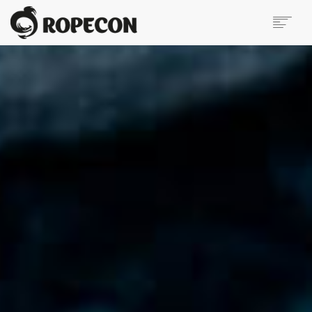
ROPECON
ETÄROPECON
OHJELMA
KILPAILUT JA TURNAUKSET
HAUT
MYYNTIALUE
OTA YHTEYTTÄ
BLOGI
IN ENGLISH
SEARCH