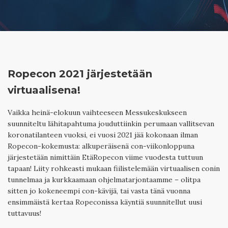
OTA YHTEYTTÄ
BLOGI
IN ENGLISH
SEARCH
Ropecon 2021 järjestetään
virtuaalisena!
Vaikka heinä-elokuun vaihteeseen Messukeskukseen
suunniteltu lähitapahtuma jouduttiinkin perumaan vallitsevan
koronatilanteen vuoksi, ei vuosi 2021 jää kokonaan ilman
Ropecon-kokemusta: alkuperäisenä con-viikonloppuna
järjestetään nimittäin EtäRopecon viime vuodesta tuttuun
tapaan! Liity rohkeasti mukaan fiilistelemään virtuaalisen conin
tunnelmaa ja kurkkaamaan ohjelmatarjontaamme – olitpa
sitten jo kokeneempi con-kävijä, tai vasta tänä vuonna
ensimmäistä kertaa Ropeconissa käyntiä suunnitellut uusi
tuttavuus!