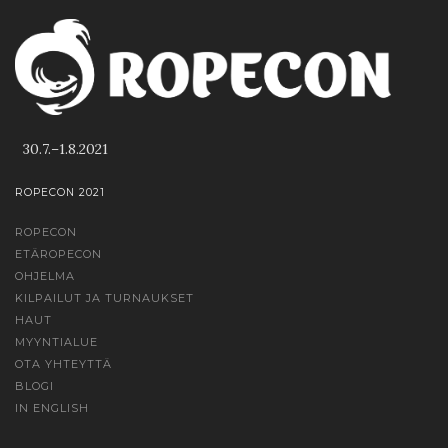
30.7.–1.8.2021
ROPECON 2021
ROPECON
ETÄROPECON
OHJELMA
KILPAILUT JA TURNAUKSET
HAUT
MYYNTIALUE
OTA YHTEYTTÄ
BLOGI
IN ENGLISH