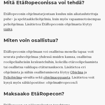
Mitä EtäRopeconissa voi tehdä?
EtäRopeconin ohjelmatarjontaan kuuluu niin aikataulutettuja
puhe- ja spektaakkeliohjelmia, kuin myös vapaamuotoisempaa
peliohjelmaa. Lisätietoa EtäRopeconin ohjelmasta löytyy
täältä
.
Miten voin osallistua?
EtäRopeconin ohjelmaan voi osallistua monella tapaa: voit
seurata puheohjelmaa yhdessä muiden kanssa, osallistua
roolipeliaiheisiin keskusteluihin, kokeilla etäroolipelaamista
tai osallistua vaikkapa etäturnaukseen. Lisätietoa eri
ohjelmista ja niihin osallistumisesta löytyy
Ohjelma
ja
Peliohjelma
-sivuilta sekä
ohjelmaoppaasta
. Lisätietoa voit
kysyä myös sähköpostitse: ohjelma@ropecon.fi
Maksaako EtäRopecon?
EtäRopecon on pääsymaksuton tapahtuma.