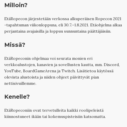
Milloin?
EtäRopecon järjestetään verkossa alkuperäisen Ropecon 2021
-tapahtuman viikonloppuna, eli 30.7.–1.8.2021. Etäohjelma alkaa
perjantaina avajaisilla ja loppuu sunnuntaina päättäjäisiin.
Missä?
EtäRopeconin ohjelmaa voi seurata monien eri
verkkoalustojen, kanavien ja sovellusten kautta, mm. Discord,
YouTube, BoardGameArena ja Twitch. Lisätietoa käytössä
olevista alustoista ja niiden ohjeet päivittyvät pian
nettisivuillemme.
Kenelle?
EtäRopeconiin ovat tervetulleita kaikki roolipeleistä
kiinnostuneet ikään tai kokemuspisteisiin katsomatta.