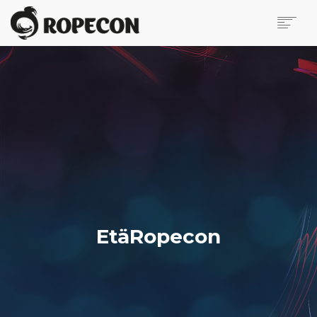
ROPECON
ETÄROPECON
ETÄROPECON
ETÄROPECONIN KÄVIJÄOHJEET
ETÄROPECONIN SÄÄNNÖT
ALUSTAT JA OHJEET
ETÄOHJELMA
TURVALLISUUS JA HÄIRINTÄ
EtäRopecon
OHJELMA
KILPAILUT JA TURNAUKSET
HAUT
MYYNTIALUE