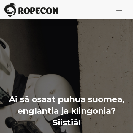
ROPECON
ETÄROPECON
OHJELMA
KILPAILUT JA TURNAUKSET
HAUT
HAUT
VAPAAEHTOISHAKU
OHJELMAHAKU
Ai sä osaat puhua suomea,
ETÄOHJELMANJÄRJESTÄJÄN FAQ
englantia ja klingonia?
MYYNTIALUE
OTA YHTEYTTÄ
Siistiä!
BLOGI