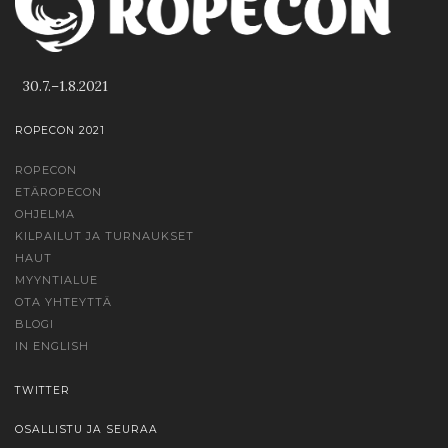
30.7.–1.8.2021
ROPECON 2021
ROPECON
ETÄROPECON
OHJELMA
KILPAILUT JA TURNAUKSET
HAUT
MYYNTIALUE
OTA YHTEYTTÄ
BLOGI
IN ENGLISH
TWITTER
OSALLISTU JA SEURAA