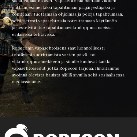
sadat vapaaehtoiset. Vapaaehtoisia haetaan vuoden
mittaan esimerkiksi tapahtuman pääjärjestäjäksi ja
coniteaan, tuottamaan ohjelmaa ja pelejä tapahtumaan,
sekä tietysti vapaaehtoisia toteuttamaan käytännön
järjestelyitä itse tapahtumaviikonloppuna useissa
erilaisissa tehtävissä.
Ropeconin vapaaehtoisena saat luonnollisesti
tehtäviesi suorittamista varten päivä- tai
viikonloppurannekkeen ja sinulle kuuluvat kaikki
vapaaehtoisedut, jotka Ropecon tarjoaa. Ilmoitamme
avoinna olevista hauista näillä sivuilla sekä sosiaalisessa
mediassamme.